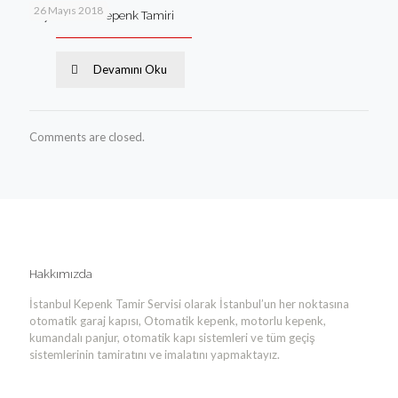
26 Mayıs 2018
Zeytinburnu Kepenk Tamiri
Devamını Oku
Comments are closed.
Hakkımızda
İstanbul Kepenk Tamir Servisi olarak İstanbul’un her noktasına
otomatik garaj kapısı, Otomatik kepenk, motorlu kepenk,
kumandalı panjur, otomatik kapı sistemleri ve tüm geçiş
sistemlerinin tamiratını ve imalatını yapmaktayız.