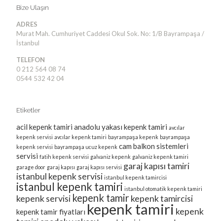
Bize Ulaşın
ADRES
Murat Mah. Cumhuriyet Caddesi Okul Sok. No: 1/B Bayrampaşa /
İstanbul
TELEFON
0 212 564 08 74
0544 532 42 04
Etiketler
acil kepenk tamiri
anadolu yakası kepenk tamiri
avcılar
kepenk servisi
avcılar kepenk tamiri
bayrampaşa kepenk
bayrampaşa
cam balkon sistemleri
kepenk servisi
bayrampaşa ucuz kepenk
servisi
fatih kepenk servisi
galvaniz kepenk
galvaniz kepenk tamiri
garaj kapısı tamiri
garage door
garaj kapısı
garaj kapısı servisi
istanbul kepenk servisi
istanbul kepenk tamircisi
istanbul kepenk tamiri
istanbul otomatik kepenk tamiri
kepenk tamir
kepenk servisi
kepenk tamircisi
kepenk tamiri
kepenk
kepenk tamir fiyatları