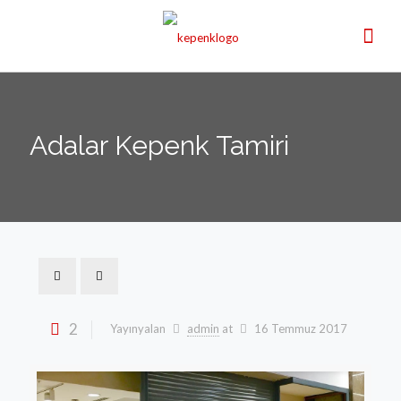
Adalar Kepenk Tamiri
2
Yayınyalan
admin
at
16 Temmuz 2017