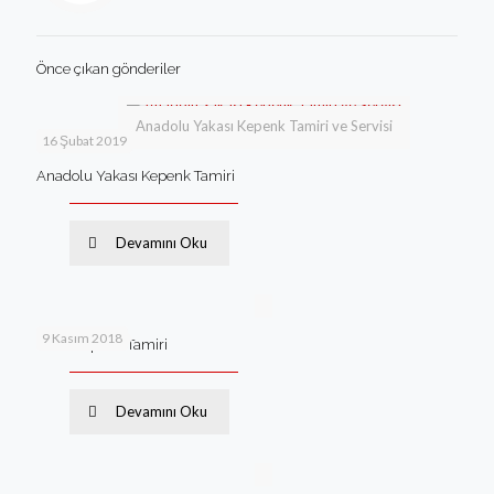
Önce çıkan gönderiler
Anadolu Yakası Kepenk Tamiri ve Servisi
16 Şubat 2019
Anadolu Yakası Kepenk Tamiri
Devamını Oku
9 Kasım 2018
İzmir Kepenk Tamiri
Devamını Oku