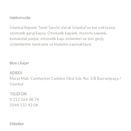
Hakkımızda
İstanbul Kepenk Tamir Servisi olarak İstanbul’un her noktasına
otomatik garaj kapısı, Otomatik kepenk, motorlu kepenk,
kumandalı panjur, otomatik kapı sistemleri ve tüm geçiş
sistemlerinin tamiratını ve imalatını yapmaktayız.
Bize Ulaşın
ADRES
Murat Mah. Cumhuriyet Caddesi Okul Sok. No: 1/B Bayrampaşa /
İstanbul
TELEFON
0 212 564 08 74
0544 532 42 04
Etiketler