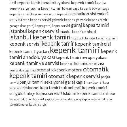
acil kepenk tamiri
anadolu yakası kepenk tamiri
avcılar
kepenk servisi
avcılar kepenk tamiri
bayrampaşa kepenk
bayrampaşa
cam balkon sistemleri
kepenk servisi
bayrampaşa ucuz kepenk
servisi
fatih kepenk servisi
galvaniz kepenk
galvaniz kepenk tamiri
garaj kapısı tamiri
garage door
garaj kapısı
garaj kapısı servisi
istanbul kepenk servisi
istanbul kepenk tamircisi
istanbul kepenk tamiri
istanbul otomatik kepenk tamiri
kepenk tamir
kepenk servisi
kepenk tamircisi
kepenk tamiri
kepenk
kepenk tamir fiyatları
tamiri anadolu yakası
kepenk tamiri avrupa yakası
kepenk tamir ve servisi
kumanda servisi
kepenkçi
otomatik
otomatik kepenk motoru
kumanda çoğaltma
kepenk tamiri
otomatik kepenk servisi
panjur
panjur tamiri
seksiyonel garaj kapısı
servisi
seksiyonel kapı
seksiyonel kapı tamiri
sultanbeyli kepenk tamiri
servisi
sürgülü bahçe kapısı servisi
Üsküdar kepenk tamiri
Üsküdar
servisi
üsküdar dairesel kapı servisi
üsküdar garaj kapısı servisi
üsküdar
sürgülü garaj kapısı servisi