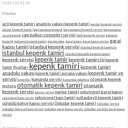
0544 532 42 04
Etiketler
acil kepenk tamiri
anadolu yakası kepenk tamiri
avcılar kepenk servisi
avcılar kepenk tamiri
bayrampaşa kepenk
bayrampaşa kepenk servisi
bayrampaşa
cam balkon sistemleri servisi
ucuz kepenk
fatih kepenk servisi
galvaniz
garaj
kepenk
galvaniz kepenk tamiri
garage door
garaj kapısı
garaj kapısı servisi
kapısı tamiri
istanbul kepenk servisi
istanbul kepenk tamircisi
istanbul kepenk tamiri
istanbul otomatik kepenk tamiri
kepenk tamir
kepenk servisi
kepenk tamircisi
kepenk
kepenk tamiri
kepenk tamiri
tamir fiyatları
anadolu yakası
kepenk tamir ve
kepenk tamiri avrupa yakası
servisi
kumanda servisi
otomatik kepenk
kepenkçi
kumanda çoğaltma
otomatik kepenk tamiri
otomatik
motoru
kepenk servisi
panjur tamiri
seksiyonel garaj kapısı
panjur servisi
seksiyonel kapı tamiri
sultanbeyli kepenk tamiri
seksiyonel kapı servisi
sürgülü bahçe kapısı servisi
Üsküdar kepenk tamiri
Üsküdar servisi
üsküdar dairesel kapı servisi
üsküdar garaj kapısı servisi
üsküdar sürgülü garaj kapısı
servisi