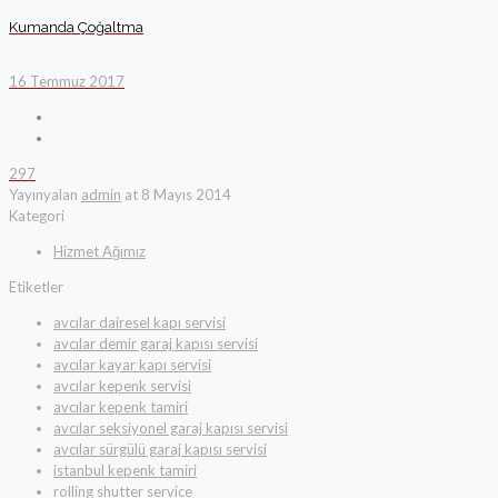
Kumanda Çoğaltma
16 Temmuz 2017
297
Yayınyalan
admin
at
8 Mayıs 2014
Kategori
Hizmet Ağımız
Etiketler
avcılar dairesel kapı servisi
avcılar demir garaj kapısı servisi
avcılar kayar kapı servisi
avcılar kepenk servisi
avcılar kepenk tamiri
avcılar seksiyonel garaj kapısı servisi
avcılar sürgülü garaj kapısı servisi
istanbul kepenk tamiri
rolling shutter service