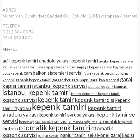
ADRES
Murat Mah. Cumhuriyet Caddesi Okul Sok. No: 1/B Bayrampaşa / İstanbul
TELEFON
0 212 564 08 74
0544 532 42 04
Etiketler
acil kepenk tamiri
anadolu yakası kepenk tamiri
avcılar kepenk servisi
avcılar kepenk tamiri
bayrampaşa kepenk
bayrampaşa kepenk servisi
bayrampaşa
cam balkon sistemleri servisi
ucuz kepenk
fatih kepenk servisi
galvaniz
garaj
kepenk
galvaniz kepenk tamiri
garage door
garaj kapısı
garaj kapısı servisi
kapısı tamiri
istanbul kepenk servisi
istanbul kepenk tamircisi
istanbul kepenk tamiri
istanbul otomatik kepenk tamiri
kepenk tamir
kepenk servisi
kepenk tamircisi
kepenk
kepenk tamiri
kepenk tamiri
tamir fiyatları
anadolu yakası
kepenk tamir ve
kepenk tamiri avrupa yakası
servisi
kumanda servisi
otomatik kepenk
kepenkçi
kumanda çoğaltma
otomatik kepenk tamiri
otomatik
motoru
kepenk servisi
panjur tamiri
seksiyonel garaj kapısı
panjur servisi