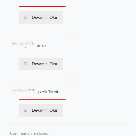
Devamını Oku
9 Kasım 2018
İzmir Kepenk Tamiri
Devamını Oku
26 Mayıs 2018
Zeytinburnu Kepenk Tamiri
Devamını Oku
Comments are closed.