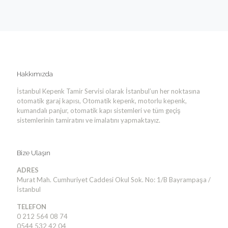
Hakkımızda
İstanbul Kepenk Tamir Servisi olarak İstanbul’un her noktasına
otomatik garaj kapısı, Otomatik kepenk, motorlu kepenk,
kumandalı panjur, otomatik kapı sistemleri ve tüm geçiş
sistemlerinin tamiratını ve imalatını yapmaktayız.
Bize Ulaşın
ADRES
Murat Mah. Cumhuriyet Caddesi Okul Sok. No: 1/B Bayrampaşa /
İstanbul
TELEFON
0 212 564 08 74
0544 532 42 04