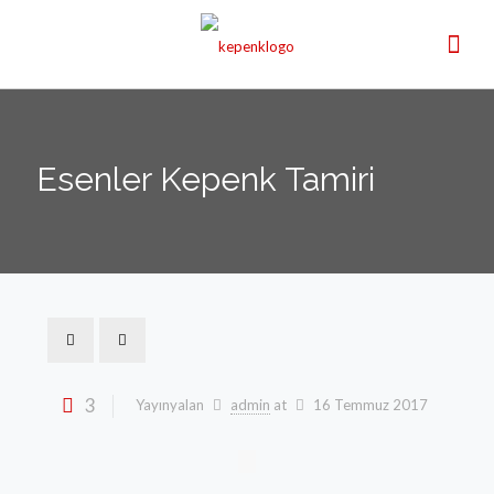
Esenler Kepenk Tamiri
3
Yayınyalan
admin
at
16 Temmuz 2017