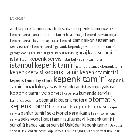
Etiketler
acil kepenk tamiri
anadolu yakası kepenk tamiri
avcılar
kepenk servisi
avcılar kepenk tamiri
bayrampaşa kepenk
bayrampaşa
cam balkon sistemleri
kepenk servisi
bayrampaşa ucuz kepenk
servisi
fatih kepenk servisi
galvaniz kepenk
galvaniz kepenk tamiri
garaj kapısı tamiri
garage door
garaj kapısı
garaj kapısı servisi
istanbul kepenk servisi
istanbul kepenk tamircisi
istanbul kepenk tamiri
istanbul otomatik kepenk tamiri
kepenk tamir
kepenk servisi
kepenk tamircisi
kepenk tamiri
kepenk
kepenk tamir fiyatları
tamiri anadolu yakası
kepenk tamiri avrupa yakası
kepenk tamir ve servisi
kumanda servisi
kepenkçi
otomatik
otomatik kepenk motoru
kumanda çoğaltma
kepenk tamiri
otomatik kepenk servisi
panjur
panjur tamiri
seksiyonel garaj kapısı
servisi
seksiyonel kapı
seksiyonel kapı tamiri
sultanbeyli kepenk tamiri
servisi
sürgülü bahçe kapısı servisi
Üsküdar kepenk tamiri
Üsküdar
servisi
üsküdar dairesel kapı servisi
üsküdar garaj kapısı servisi
üsküdar