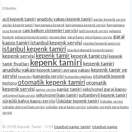
Etiketler
acil kepenk tamiri
anadolu yakası kepenk tamiri
avcılar kepenk servisi
avcılar kepenk tamiri
bayrampaşa kepenk
bayrampaşa kepenk servisi
bayrampaşa
cam balkon sistemleri servisi
ucuz kepenk
fatih kepenk servisi
galvaniz
garaj
kepenk
galvaniz kepenk tamiri
garage door
garaj kapısı
garaj kapısı servisi
kapısı tamiri
istanbul kepenk servisi
istanbul kepenk tamircisi
istanbul kepenk tamiri
istanbul otomatik kepenk tamiri
kepenk tamir
kepenk servisi
kepenk tamircisi
kepenk
kepenk tamiri
kepenk tamiri
tamir fiyatları
anadolu yakası
kepenk tamir ve
kepenk tamiri avrupa yakası
servisi
kumanda servisi
otomatik kepenk
kepenkçi
kumanda çoğaltma
otomatik kepenk tamiri
otomatik
motoru
kepenk servisi
panjur tamiri
seksiyonel garaj kapısı
panjur servisi
seksiyonel kapı tamiri
sultanbeyli kepenk tamiri
seksiyonel kapı servisi
sürgülü bahçe kapısı servisi
Üsküdar kepenk tamiri
Üsküdar servisi
üsküdar dairesel kapı servisi
üsküdar garaj kapısı servisi
üsküdar sürgülü garaj kapısı
servisi
© 2018 Kepenk Tamiri - 7/24
istanbul panjur tamiri
,
istanbul panjur