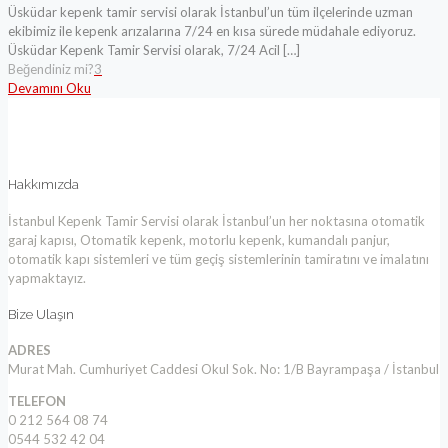
Üsküdar kepenk tamir servisi olarak İstanbul’un tüm ilçelerinde uzman
ekibimiz ile kepenk arızalarına 7/24 en kısa sürede müdahale ediyoruz.
Üsküdar Kepenk Tamir Servisi olarak, 7/24 Acil
[…]
Beğendiniz mi?
3
Devamını Oku
Hakkımızda
İstanbul Kepenk Tamir Servisi olarak İstanbul’un her noktasına otomatik
garaj kapısı, Otomatik kepenk, motorlu kepenk, kumandalı panjur,
otomatik kapı sistemleri ve tüm geçiş sistemlerinin tamiratını ve imalatını
yapmaktayız.
Bize Ulaşın
ADRES
Murat Mah. Cumhuriyet Caddesi Okul Sok. No: 1/B Bayrampaşa / İstanbul
TELEFON
0 212 564 08 74
0544 532 42 04