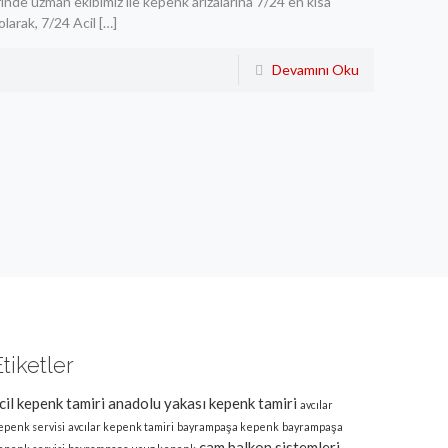
inde uzman ekibimiz ile kepenk arızalarına 7/24 en kısa
larak, 7/24 Acil
[…]
Devamını Oku
Etiketler
cil kepenk tamiri
anadolu yakası kepenk tamiri
avcılar
epenk servisi
avcılar kepenk tamiri
bayrampaşa kepenk
bayrampaşa
cam balkon sistemleri