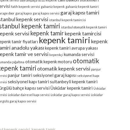
epenk servisi
bayrampaşa ucuz kepenk
ervisi
fatih kepenk servisi
galvaniz kepenk
galvaniz kepenk tamiri
garaj kapısı tamiri
arage door
garaj kapısı
garaj kapısı servisi
stanbul kepenk servisi
istanbul kepenk tamircisi
istanbul kepenk tamiri
istanbul otomatik kepenk tamiri
kepenk tamir
epenk servisi
kepenk tamircisi
kepenk tamiri
kepenk
epenk tamir fiyatları
amiri anadolu yakası
kepenk tamiri avrupa yakası
epenk tamir ve servisi
kumanda servisi
kepenkçi
otomatik
otomatik kepenk motoru
umanda çoğaltma
kepenk tamiri
otomatik kepenk servisi
panjur
panjur tamiri
seksiyonel garaj kapısı
ervisi
seksiyonel kapı
seksiyonel kapı tamiri
sultanbeyli kepenk tamiri
ervisi
ürgülü bahçe kapısı servisi
Üsküdar kepenk tamiri
Üsküdar
ervisi
üsküdar dairesel kapı servisi
üsküdar garaj kapısı servisi
üsküdar
ürgülü garaj kapısı servisi
bul kepenk servisi, kepenk tamir.