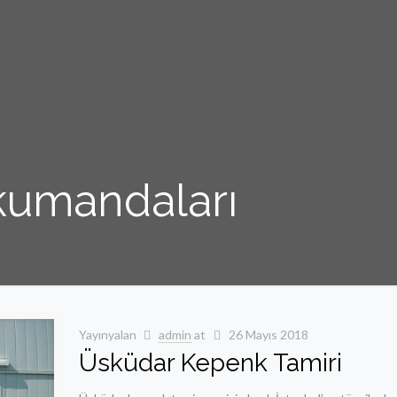
kumandaları
Yayınyalan
admin
at
26 Mayıs 2018
Üsküdar Kepenk Tamiri