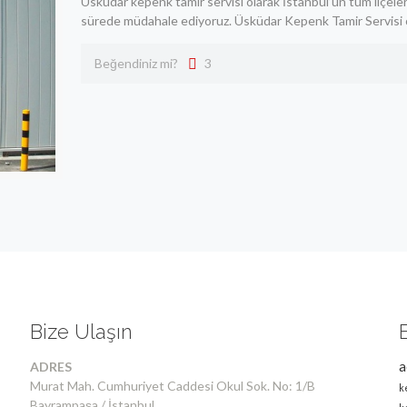
Üsküdar kepenk tamir servisi olarak İstanbul’un tüm ilçeler
sürede müdahale ediyoruz. Üsküdar Kepenk Tamir Servisi o
Beğendiniz mi?
3
Bize Ulaşın
a
ADRES
Murat Mah. Cumhuriyet Caddesi Okul Sok. No: 1/B
k
Bayrampaşa / İstanbul