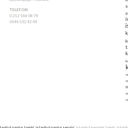
k
s
TELEFON
g
0 212 564 08 74
i
0544 532 42 04
k
k
t
k
k
s
s
s
s
s
stanbul panjur tamiri
,
istanbul panjur servisi
, istanbul kepenk tamiri, istan