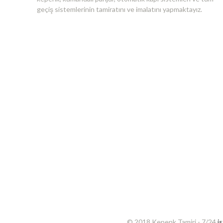
geçiş sistemlerinin tamiratını ve imalatını yapmaktayız.
© 2018 Kepenk Tamiri - 7/24
i