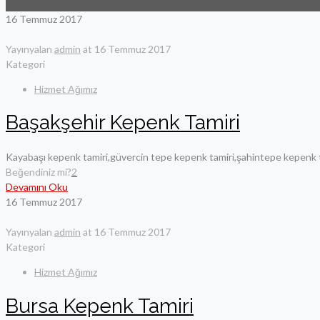
16 Temmuz 2017
Yayınyalan
admin
at
16 Temmuz 2017
Kategori
Hizmet Ağımız
Başakşehir Kepenk Tamiri
Kayabaşı kepenk tamiri,güvercin tepe kepenk tamiri,şahintepe kepenk ta
Beğendiniz mi?
2
Devamını Oku
16 Temmuz 2017
Yayınyalan
admin
at
16 Temmuz 2017
Kategori
Hizmet Ağımız
Bursa Kepenk Tamiri