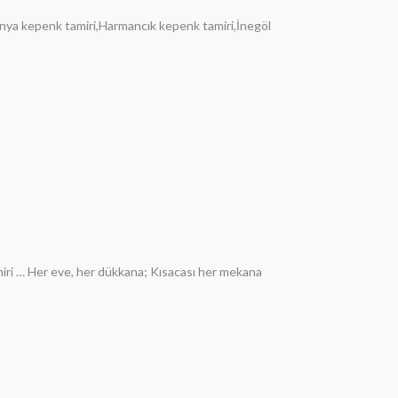
nya kepenk tamiri,Harmancık kepenk tamiri,İnegöl
iri … Her eve, her dükkana; Kısacası her mekana