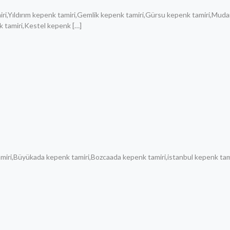
ri,Yıldırım kepenk tamiri,Gemlik kepenk tamiri,Gürsu kepenk tamiri,Muda
k tamiri,Kestel kepenk
[…]
amiri,Büyükada kepenk tamiri,Bozcaada kepenk tamiri,istanbul kepenk tam