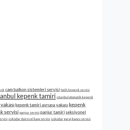
cam balkon sistemleri servisi
enk
fatih kepenk servisi
tanbul kepenk tamiri
istanbul otomatik kepenk
 yakası
kepenk
kepenk tamiri avrupa yakası
k servisi
panjur tamiri
seksiyonel
panjur servisi
rvisi
üsküdar dairesel kapı servisi
üsküdar garaj kapısı servisi