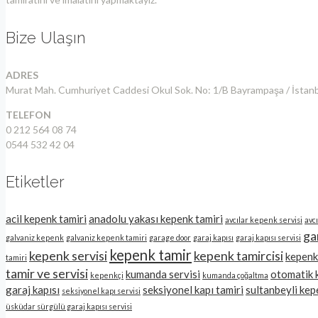
Bize Ulaşın
ADRES
Murat Mah. Cumhuriyet Caddesi Okul Sok. No: 1/B Bayrampaşa / İstan
TELEFON
0 212 564 08 74
0544 532 42 04
Etiketler
acil kepenk tamiri
anadolu yakası kepenk tamiri
avcılar kepenk servisi
avc
ga
galvaniz kepenk
galvaniz kepenk tamiri
garage door
garaj kapısı
garaj kapısı servisi
kepenk tamir
kepenk servisi
kepenk tamircisi
kepenk 
tamiri
tamir ve servisi
kumanda servisi
otomatik 
kepenkçi
kumanda çoğaltma
garaj kapısı
seksiyonel kapı tamiri
sultanbeyli kep
seksiyonel kapı servisi
üsküdar sürgülü garaj kapısı servisi