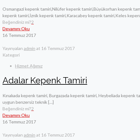
Osmangazi kepenk tamiri,Nilüfer kepenk tamiri,Büyükorhan kepenk tami
kepenk tamiri,İznik kepenk tamiri,Karacabey kepenk tamiri,Keles kepen
Beğendiniz mi?
2
Devamını Oku
16 Temmuz 2017
Yayınyalan
admin
at
16 Temmuz 2017
Kategori
Hizmet Ağımız
Adalar Kepenk Tamiri
Kınalıada kepenk tamiri, Burgazada kepenk tamiri, Heybeliada kepenk t
uygun benzersiz teknik
[…]
Beğendiniz mi?
2
Devamını Oku
16 Temmuz 2017
Yayınyalan
admin
at
16 Temmuz 2017