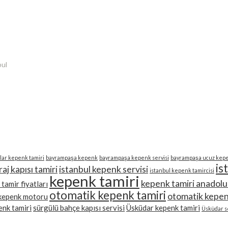
bul
ılar kepenk tamiri
bayrampaşa kepenk
bayrampaşa kepenk servisi
bayrampaşa ucuz kep
is
raj kapısı tamiri
istanbul kepenk servisi
istanbul kepenk tamircisi
kepenk tamiri
kepenk tamiri anadolu
tamir fiyatları
otomatik kepenk tamiri
otomatik kepen
kepenk motoru
enk tamiri
sürgülü bahçe kapısı servisi
Üsküdar kepenk tamiri
Üsküdar se