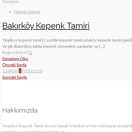
Kategori
Hizmet Ağımız
Bakırköy Kepenk Tamiri
Yeşilköy kepenk tamiri,Cevizlik kepenk tamiri,ataköy kepenk tamiri,şen
ve şık dizaynlara sahip kepenk sistemleri, panjurlar ve
[…]
Beğendiniz mi?
2
Devamını Oku
Önceki Sayfa
1
2
3
4
5
6
7
8
9
10
11
12
13
Sonraki Sayfa
Hakkımızda
İstanbul Kepenk Tamir Servisi olarak İstanbul’un her noktasına otomatik
tamiratını ve imalatını yapmaktayız.