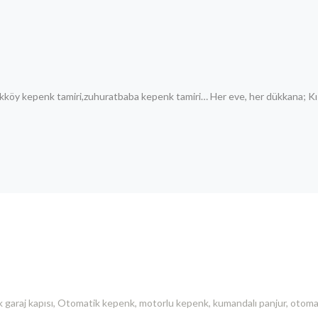
likköy kepenk tamiri,zuhuratbaba kepenk tamiri… Her eve, her dükkana; Kı
 garaj kapısı, Otomatik kepenk, motorlu kepenk, kumandalı panjur, otomat